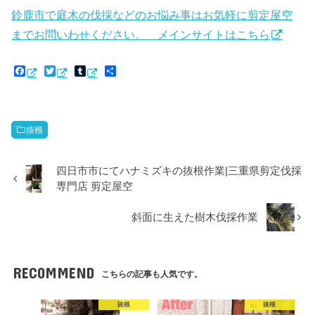
鈴鹿市で庭木の伐採などのお悩み事はお気軽に剪定屋空
までお問いわせください。 メインサイトはこちら
F
T
T
共
a
w
u
有
c
i
m
e
t
b
b
t
l
o
e
r
抜根
o
r
k
四日市市にてハナミズキの抜根作業|三重県剪定伐採
専門店 剪定屋空
斜面に生えた樹木伐採作業
RECOMMEND
こちらの記事も人気です。
抜根
抜根