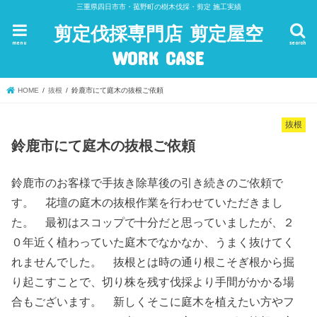
三重県四日市市・菰野町の樹木伐採・剪定 施工実績
剪定伐採専門店 剪定屋空
menu
search
WORK CASE
HOME
抜根
鈴鹿市にて庭木の抜根ご依頼
抜根
鈴鹿市にて庭木の抜根ご依頼
鈴鹿市のお客様で手抜き除草後の引き続きのご依頼で
す。 花壇の庭木の抜根作業を行わせていただきまし
た。 最初はスコップで十分だと思っていましたが、２
０年近く植わっていた庭木でなかなか、うまく抜けてく
れませんでした。 抜根とは時の通り根こそぎ根から掘
り起こすことで、切り株を残す伐採より手間がかかる場
合もございます。 新しくそこに庭木を植えたい方やフ