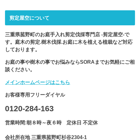
剪定屋空について
三重県菰野町のお庭手入れ剪定伐採専門店 -剪定屋空-で
す。庭木の剪定.樹木伐採.お庭に木を植える植栽など対応
しております。
お庭の事や樹木の事でお悩みならSORAまでお気軽にご相
談ください。
メインホームページはこちら
お客様専用フリーダイヤル
0120-284-163
営業時間
:
朝８時～夜６時 定休日 不定休
会社所在地 三重県菰野町杉谷2304-1