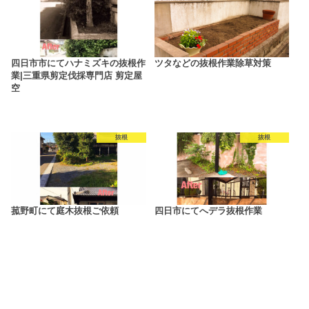
四日市市にてハナミズキの抜根作
ツタなどの抜根作業除草対策
業|三重県剪定伐採専門店 剪定屋
空
抜根
抜根
菰野町にて庭木抜根ご依頼
四日市にてへデラ抜根作業